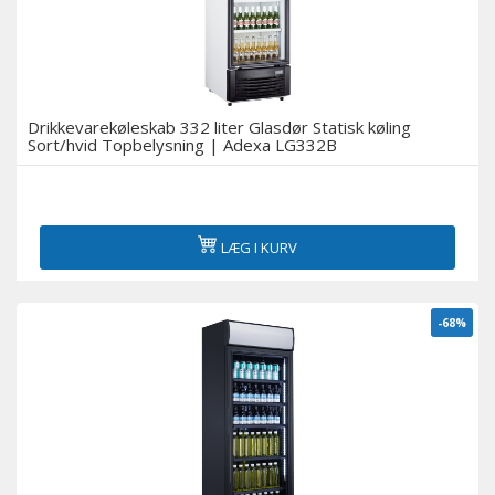
Drikkevarekøleskab 332 liter Glasdør Statisk køling
Sort/hvid Topbelysning | Adexa LG332B
LÆG I KURV
-68%