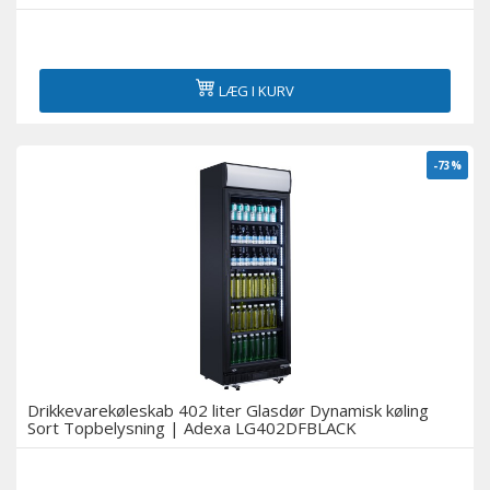
LÆG I KURV
-73%
Drikkevarekøleskab 402 liter Glasdør Dynamisk køling
Sort Topbelysning | Adexa LG402DFBLACK