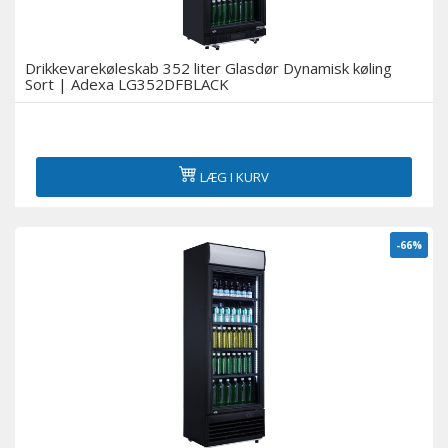
Drikkevarekøleskab 352 liter Glasdør Dynamisk køling
Sort | Adexa LG352DFBLACK
LÆG I KURV
-66%