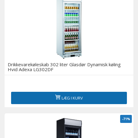
Drikkevarekøleskab 302 liter Glasdør Dynamisk køling
Hvid Adexa LG302DF
LÆG I KURV
-71%