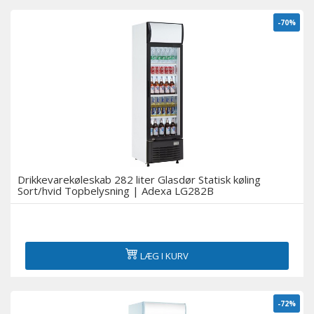
-70%
Drikkevarekøleskab 282 liter Glasdør Statisk køling
Sort/hvid Topbelysning | Adexa LG282B
LÆG I KURV
-72%