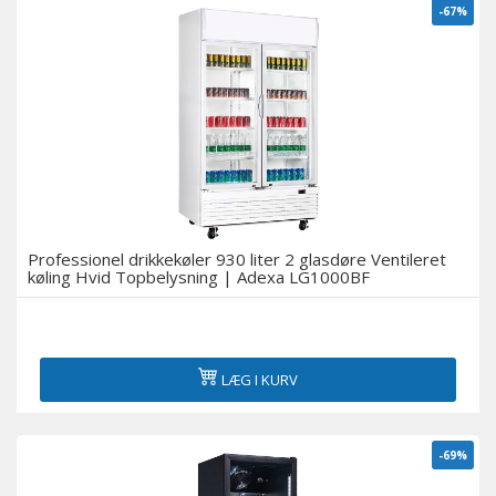
-67%
Professionel drikkekøler 930 liter 2 glasdøre Ventileret
køling Hvid Topbelysning | Adexa LG1000BF
LÆG I KURV
-69%