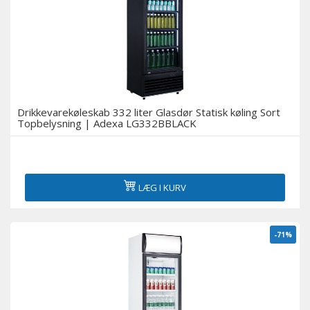
Drikkevarekøleskab 332 liter Glasdør Statisk køling Sort
Topbelysning | Adexa LG332BBLACK
LÆG I KURV
-71%