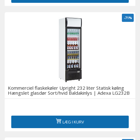
-71%
Kommerciel flaskekøler Upright 232 liter Statisk køling
Hængslet glasdør Sort/hvid Baldakinlys | Adexa LG232B
LÆG I KURV