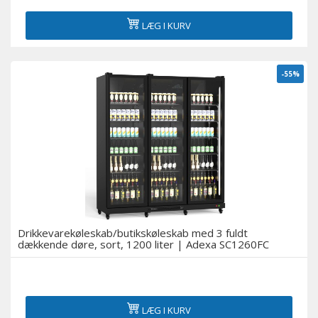
LÆG I KURV
-55%
Drikkevarekøleskab/butikskøleskab med 3 fuldt
dækkende døre, sort, 1200 liter | Adexa SC1260FC
LÆG I KURV