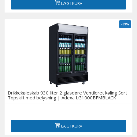
LÆG I KURV
Køling i bageri
Køleskabe til supermarkeder
-69%
Servering over diske og delikatessekøleskabe
Displays med flere dæk og vægskabe med køling
Medicinske køleskabe
Tilbehør
Drikkekøleskab 930 liter 2 glasdøre Ventileret køling Sort
Topskilt med belysning | Adexa LG1000BFMBLACK
Udstillingsvinduer til sushi og tapas
Øl-køleskabe
LÆG I KURV