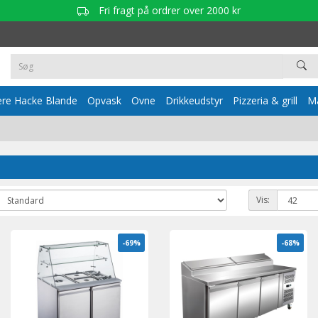
Fri fragt på ordrer over 2000 kr
re Hacke Blande
Opvask
Ovne
Drikkeudstyr
Pizzeria & grill
Ma
Vis:
-69%
-68%