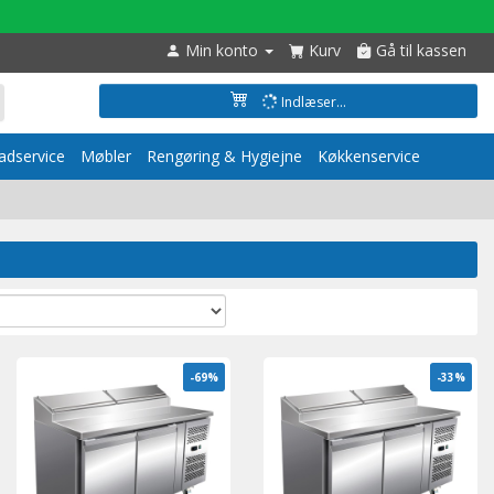
Min konto
Kurv
Gå til kassen
Indlæser...
dservice
Møbler
Rengøring & Hygiejne
Køkkenservice
-69%
-33%