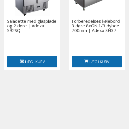
Saladette med glasplade
Forberedelses kølebord
og 2 døre | Adexa
3 døre 8xGN 1/3 dybde
S92SQ
700mm | Adexa SH37
LÆG I KURV
LÆG I KURV