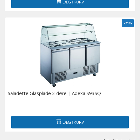
LÆG I KURV
-71%
Saladette Glasplade 3 døre | Adexa S93SQ
LÆG I KURV