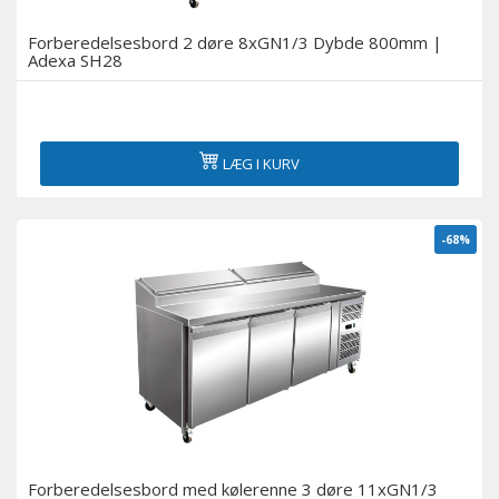
Køling i bageri
Forberedelsesbord 2 døre 8xGN1/3 Dybde 800mm |
Adexa SH28
Køleskabe til supermarkeder
Servering over diske og delikatessekøleskabe
LÆG I KURV
Displays med flere dæk og vægskabe med køling
-68%
Medicinske køleskabe
Tilbehør
Udstillingsvinduer til sushi og tapas
Øl-køleskabe
Forberedelsesbord med kølerenne 3 døre 11xGN1/3