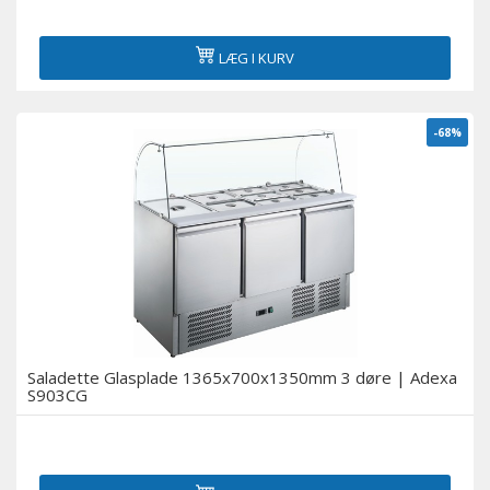
LÆG I KURV
-68%
Saladette Glasplade 1365x700x1350mm 3 døre | Adexa
S903CG