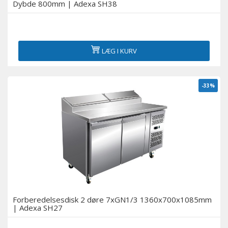
Dybde 800mm | Adexa SH38
LÆG I KURV
-33%
Forberedelsesdisk 2 døre 7xGN1/3 1360x700x1085mm
| Adexa SH27