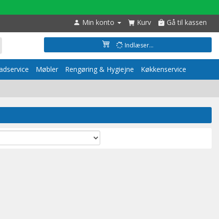
Min konto
Kurv
Gå til kassen
Indlæser...
dservice
Møbler
Rengøring & Hygiejne
Køkkenservice