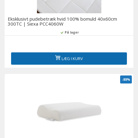
Eksklusivt pudebetræk hvid 100% bomuld 40x60cm
300TC | Siexa PCC4060W
På lager
LÆG I KURV
-88%