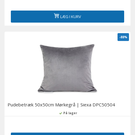
LÆG I KURV
-88%
Pudebetræk 50x50cm Mørkegrå | Siexa DPC50504
På lager