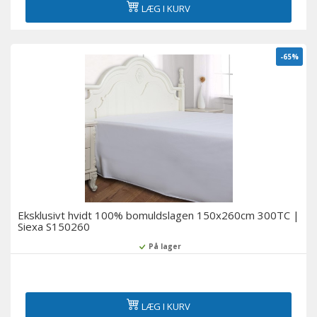
LÆG I KURV
-65%
Eksklusivt hvidt 100% bomuldslagen 150x260cm 300TC |
Siexa S150260
På lager
LÆG I KURV