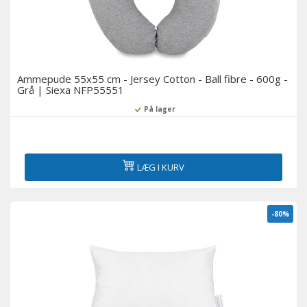
Ammepude 55x55 cm - Jersey Cotton - Ball fibre - 600g -
Grå | Siexa NFP55551
På lager
LÆG I KURV
-80%