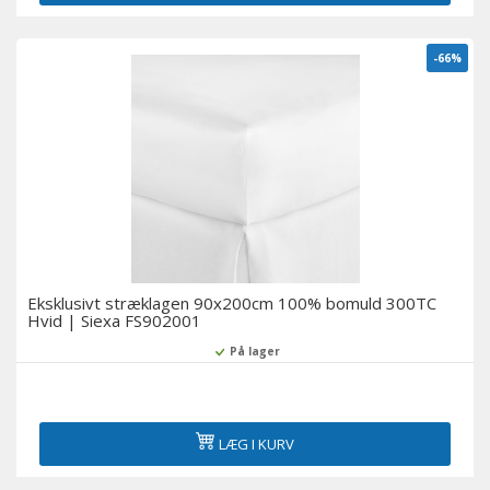
-66%
Eksklusivt stræklagen 90x200cm 100% bomuld 300TC
Hvid | Siexa FS902001
På lager
LÆG I KURV