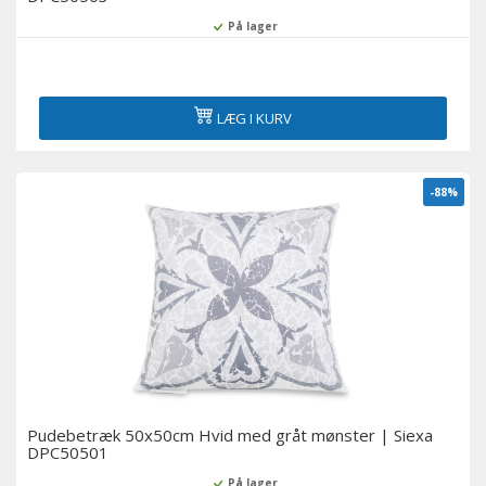
På lager
LÆG I KURV
-88%
Pudebetræk 50x50cm Hvid med gråt mønster | Siexa
DPC50501
På lager