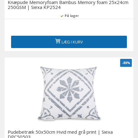
Knæpude Memoryfoam Bambus Memory foam 25x24cm
250GSM | Siexa KP2524
På lager
LÆG I KURV
-88%
Pudebetræk 50x50cm Hvid med grå print | Siexa
DPC50503