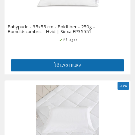
Babypude - 35x55 cm - Boldfiber - 250g -
Bomuldscambric - Hvid | Siexa FP35551
På lager
LÆG I KURV
-87%