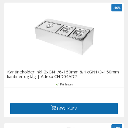
-66%
Kantineholder inkl. 2xGN1/6-150mm & 1xGN1/3-150mm
kantiner og låg | Adexa CHD04AD2
På lager
LÆG I KURV