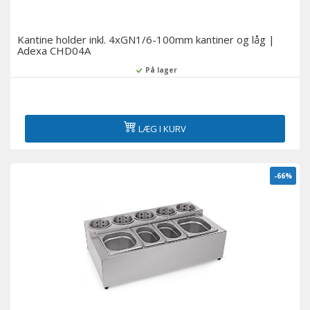
Kantine holder inkl. 4xGN1/6-100mm kantiner og låg |
Adexa CHD04A
På lager
LÆG I KURV
-66%