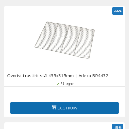
-66%
Ovnrist i rustfrit stål 435x315mm | Adexa BR4432
På lager
LÆG I KURV
-55%