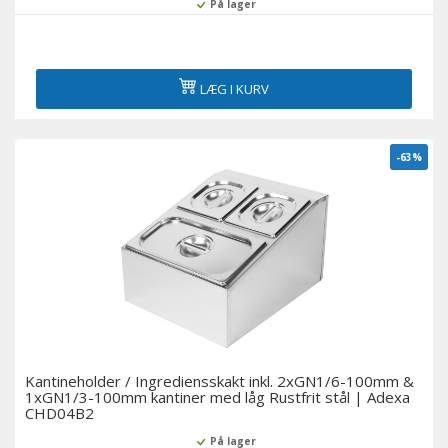
På lager
LÆG I KURV
-63%
Kantineholder / Ingrediensskakt inkl. 2xGN1/6-100mm &
1xGN1/3-100mm kantiner med låg Rustfrit stål | Adexa
CHD04B2
På lager