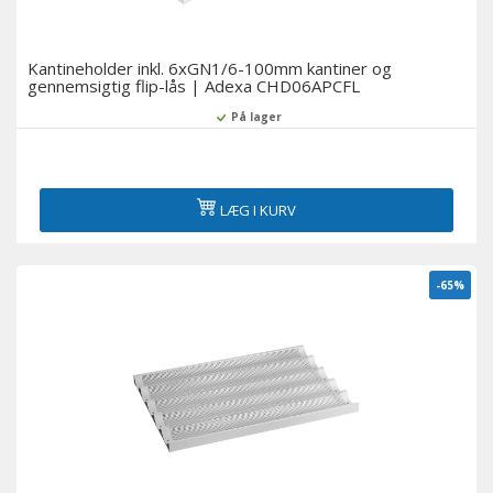
Kantineholder inkl. 6xGN1/6-100mm kantiner og
gennemsigtig flip-lås | Adexa CHD06APCFL
På lager
LÆG I KURV
-65%