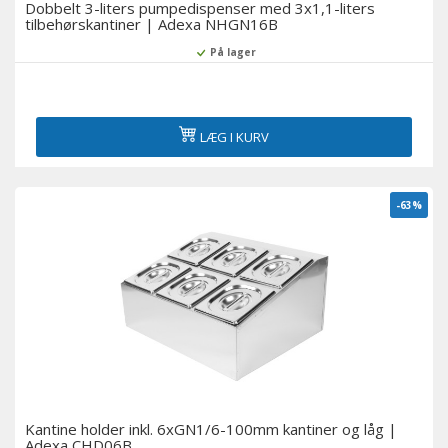
Dobbelt 3-liters pumpedispenser med 3x1,1-liters
tilbehørskantiner | Adexa NHGN16B
På lager
LÆG I KURV
-63%
Kantine holder inkl. 6xGN1/6-100mm kantiner og låg |
Adexa CHD06B