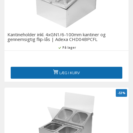
Kantineholder inkl. 4xGN1/6-100mm kantiner og
gennemsigtig flip-lås | Adexa CHD04BPCFL
På lager
LÆG I KURV
-53%