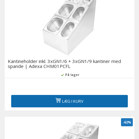
Kantineholder inkl. 3xGN1/6 + 3xGN1/9 kantiner med
spande | Adexa CHM01PCFL
På lager
LÆG I KURV
-62%