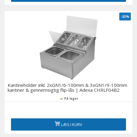
-53%
Kantineholder inkl. 2xGN1/6-100mm & 3xGN1/9-100mm
kantiner & gennemsigtig flip-lås | Adexa CHRLF04B2
På lager
LÆG I KURV