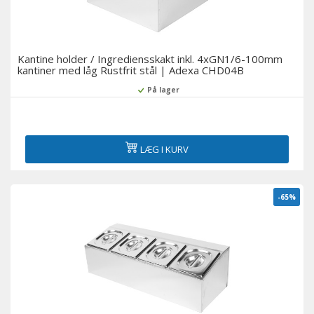
Kantine holder / Ingrediensskakt inkl. 4xGN1/6-100mm
kantiner med låg Rustfrit stål | Adexa CHD04B
På lager
LÆG I KURV
-65%