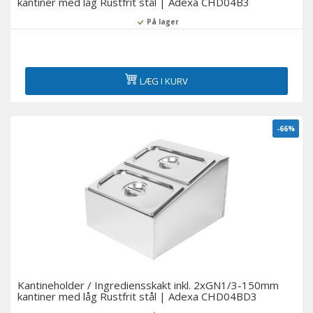
kantiner med låg Rustfrit stål | Adexa CHD04B3
På lager
LÆG I KURV
-66%
Kantineholder / Ingrediensskakt inkl. 2xGN1/3-150mm
kantiner med låg Rustfrit stål | Adexa CHD04BD3