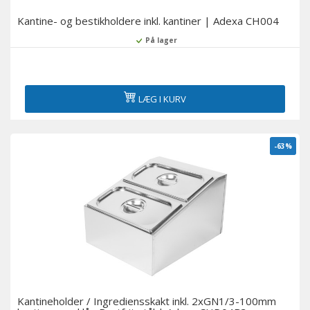
Kantine- og bestikholdere inkl. kantiner | Adexa CH004
På lager
LÆG I KURV
-63%
Kantineholder / Ingrediensskakt inkl. 2xGN1/3-100mm