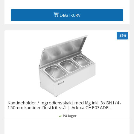
Køling i bageri
LÆG I KURV
Køleskabe til supermarkeder
-67%
Servering over diske og delikatessekøleskabe
Displays med flere dæk og vægskabe med køling
Medicinske køleskabe
Tilbehør
Udstillingsvinduer til sushi og tapas
Kantineholder / Ingrediensskakt med låg inkl. 3xGN1/4-
150mm kantiner Rustfrit stål | Adexa CHE03ADFL
Øl-køleskabe
På lager