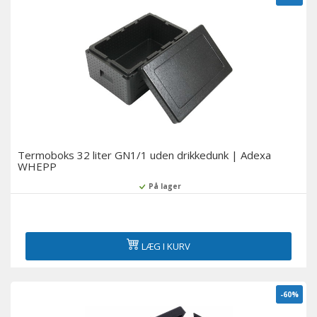
Termoboks 32 liter GN1/1 uden drikkedunk | Adexa
WHEPP
På lager
LÆG I KURV
-60%