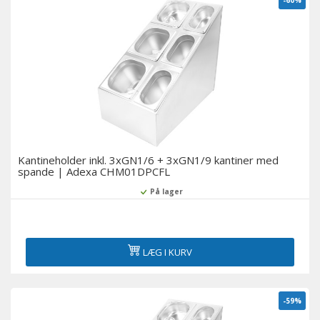
-60%
Kantineholder inkl. 3xGN1/6 + 3xGN1/9 kantiner med
spande | Adexa CHM01DPCFL
På lager
LÆG I KURV
-59%