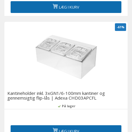
LÆG I KURV
-61%
Kantineholder inkl. 3xGN1/6-100mm kantiner og
gennemsigtig flip-lås | Adexa CHD03APCFL
På lager
LÆG I KURV