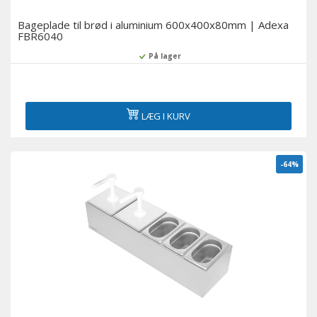
Bageplade til brød i aluminium 600x400x80mm | Adexa
FBR6040
På lager
LÆG I KURV
-64%