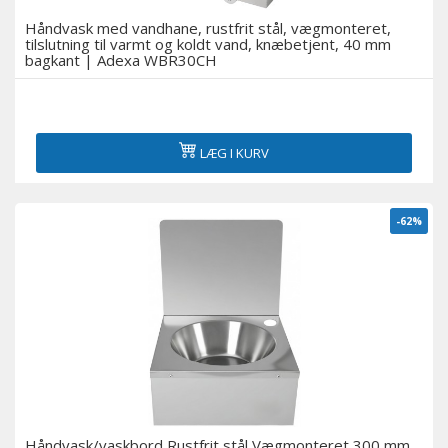
Håndvask med vandhane, rustfrit stål, vægmonteret,
tilslutning til varmt og koldt vand, knæbetjent, 40 mm
bagkant | Adexa WBR30CH
LÆG I KURV
-62%
Håndvask/vaskbord Rustfrit stål Vægmonteret 300 mm