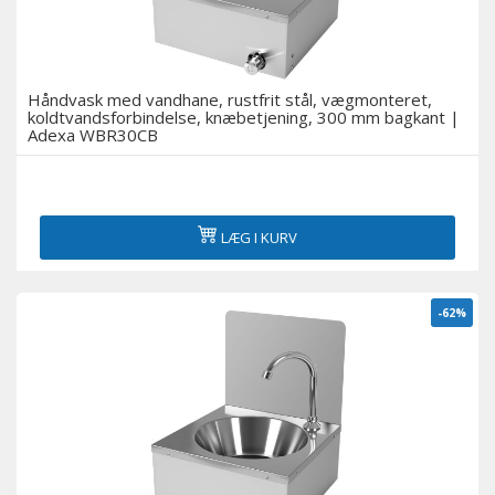
Køling i bageri
Køleskabe til supermarkeder
Håndvask med vandhane, rustfrit stål, vægmonteret,
koldtvandsforbindelse, knæbetjening, 300 mm bagkant |
Adexa WBR30CB
Servering over diske og delikatessekøleskabe
Displays med flere dæk og vægskabe med køling
LÆG I KURV
Medicinske køleskabe
Tilbehør
-62%
Udstillingsvinduer til sushi og tapas
Øl-køleskabe