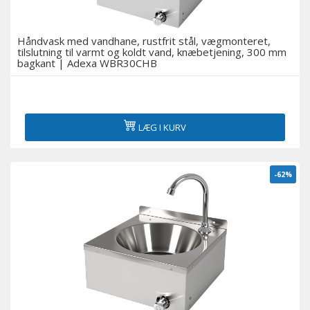
Håndvask med vandhane, rustfrit stål, vægmonteret,
tilslutning til varmt og koldt vand, knæbetjening, 300 mm
bagkant | Adexa WBR30CHB
LÆG I KURV
-62%