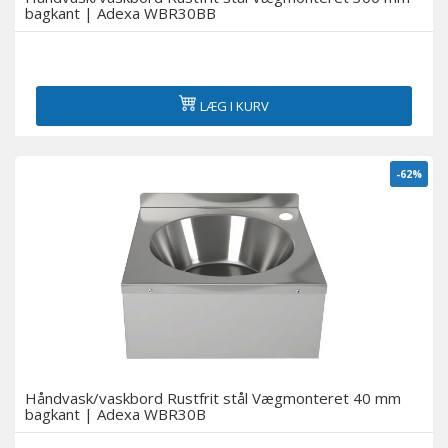
bagkant | Adexa WBR30BB
LÆG I KURV
-62%
Håndvask/vaskbord Rustfrit stål Vægmonteret 40 mm
bagkant | Adexa WBR30B