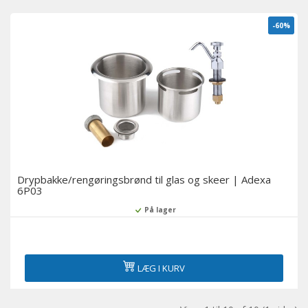
-60%
Drypbakke/rengøringsbrønd til glas og skeer | Adexa
6P03
På lager
LÆG I KURV