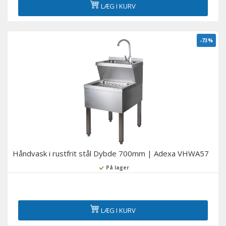
LÆG I KURV
-73%
Håndvask i rustfrit stål Dybde 700mm | Adexa VHWA57
På lager
LÆG I KURV