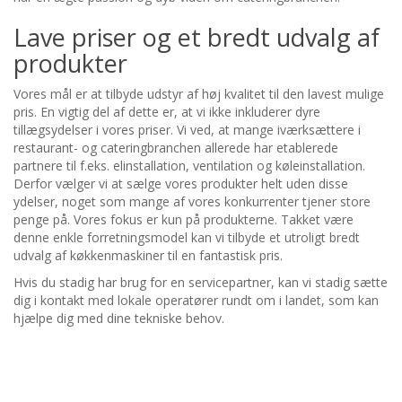
Vinkøleskabe
Barvaske
Induktionskomfurer
Stegeplader
Knoglesavsmaskiner
Tilbehør
Trækuls-ovne
Espresso-kaffemaskine
Dejruller og dejskiver
Bordplade Bain Maries
Værkstedsmøbler
Glasholdere
Lave priser og et bredt udvalg af
produkter
Køleskabe med underskab
Isbeholdere
Opvarmede merchandisers / displays
Pastakedler
Pølsefyld
Kartoffelovne
Filterkaffemaskiner
Kyllingevarmere
Containerholdere og -skinner
Metalskabe
Tab Grabbers & Bill Holders
Vores mål er at tilbyde udstyr af høj kvalitet til den lavest mulige
pris. En vigtig del af dette er, at vi ikke inkluderer dyre
Frysere til underskabe
Underskabe til opbevaring
Bordplade Bains Marie & Hotpots
Vippende Bratt-pander
Skærer
Rotisserie-ovne
Kaffekværne
Opbevaring og transport af pizza
Kølede enheder
Skab til brandfarlige produkter
kantine
tillægsydelser i vores priser. Vi ved, at mange iværksættere i
restaurant- og cateringbranchen allerede har etablerede
Opretstående køleskabe
Varme skabe med almindelig top
Suppe-kedler
Wok-komfurer
Kartoffelskrællere
Mikrobølgeovne
Perkolatorer og kaffeurner
Pizza-redskaber
Køleplader
Opbevaringskasser
partnere til f.eks. elinstallation, ventilation og køleinstallation.
Derfor vælger vi at sælge vores produkter helt uden disse
ydelser, noget som mange af vores konkurrenter tjener store
Opretstående frysere
Arbejdsstationer
Riskogere
Kogende pander
Brødskæremaskiner
Modulære madlavningsovne
Vandfontæner
Dispensere til drikkevarer
Rullecontainere og bure
penge på. Vores fokus er kun på produkterne. Takket være
denne enkle forretningsmodel kan vi tilbyde et utroligt bredt
Køleskabe med glasdør
Skab til opbevaring
Salamandere
Baser og neutrale enheder
Vakuum-maskiner
Ovnplader og -riste
Vandkedler og varmtvandsdispensere
Dispensere til morgenmadsprodukter
Stativer til stuvning
udvalg af køkkenmaskiner til en fantastisk pris.
Hvis du stadig har brug for en servicepartner, kan vi stadig sætte
Blast Chillers & Flash Freezers
Vægskabe
Brødristere
Modulopbyggede komfurer
Hamburgerpresser
Chokolade-maskiner
Kebab Line
Sundhed og fitness
dig i kontakt med lokale operatører rundt om i landet, som kan
hjælpe dig med dine tekniske behov.
Køling i amerikansk stil
Portaler og kokkepas
Crepe-maskiner
Kopvarmere
Opbevaring & Transport
Stænger og skillevægge
Ismaskiner og isflak
Udsugning
Sous vide og slow cookers
Badeværelsesmøbler