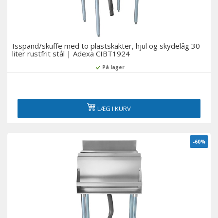
Køling i bageri
Køleskabe til supermarkeder
Isspand/skuffe med to plastskakter, hjul og skydelåg 30
liter rustfrit stål | Adexa CIBT1924
Servering over diske og delikatessekøleskabe
På lager
Displays med flere dæk og vægskabe med køling
LÆG I KURV
Medicinske køleskabe
Tilbehør
-60%
Udstillingsvinduer til sushi og tapas
Øl-køleskabe