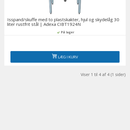
Isspand/skuffe med to plastskakter, hjul og skydelåg 30
liter rustfrit stål | Adexa CIBT1924N
På lager
LÆG I KURV
Viser 1 til 4 af 4 (1 sider)