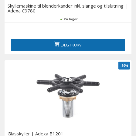
Skyllemaskine til blenderkander inkl. slange og tilslutning |
Adexa C9780
På lager
LÆG I KURV
-60%
Glasskyller | Adexa B1201