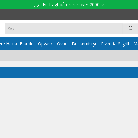
Fri fragt på ordrer over 2000 kr
re Hacke Blande
Opvask
Ovne
Drikkeudstyr
Pizzeria & grill
Ma