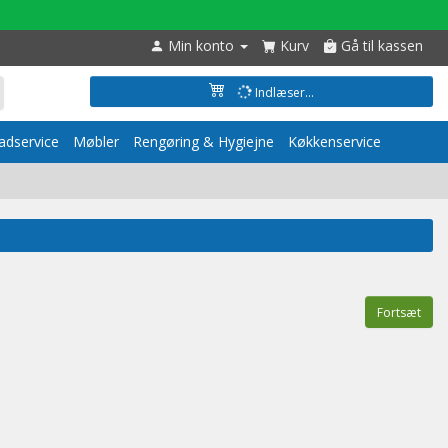
Min konto
Kurv
Gå til kassen
Indlæser...
dservice
Møbler
Rengøring & Hygiejne
Køkkenservice
Fortsæt