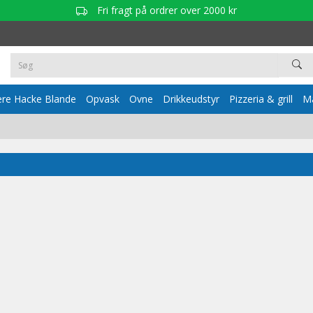
Fri fragt på ordrer over 2000 kr
re Hacke Blande
Opvask
Ovne
Drikkeudstyr
Pizzeria & grill
Ma