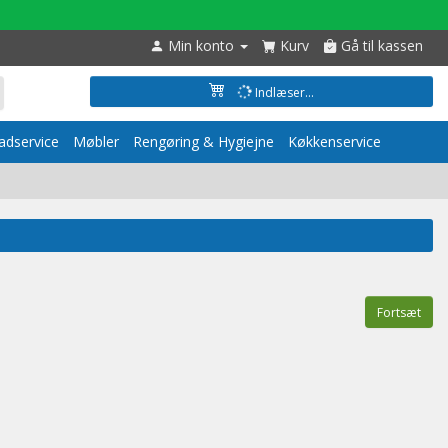
Min konto
Kurv
Gå til kassen
Indlæser...
dservice
Møbler
Rengøring & Hygiejne
Køkkenservice
Fortsæt