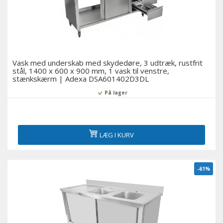
Køling i bageri
Køleskabe til supermarkeder
Vask med underskab med skydedøre, 3 udtræk, rustfrit
Servering over diske og delikatessekøleskabe
stål, 1400 x 600 x 900 mm, 1 vask til venstre,
stænkskærm | Adexa DSA601402D3DL
Displays med flere dæk og vægskabe med køling
På lager
Medicinske køleskabe
LÆG I KURV
Tilbehør
Udstillingsvinduer til sushi og tapas
-61%
Øl-køleskabe