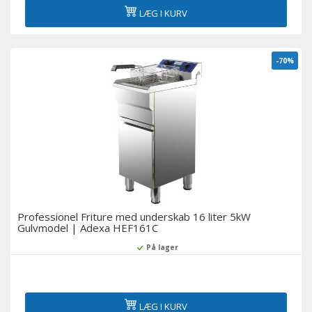
LÆG I KURV
-70%
Professionel Friture med underskab 16 liter 5kW
Gulvmodel | Adexa HEF161C
På lager
LÆG I KURV