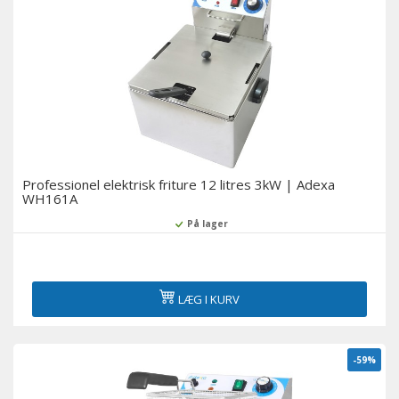
Professionel elektrisk friture 12 litres 3kW | Adexa
WH161A
På lager
LÆG I KURV
-59%