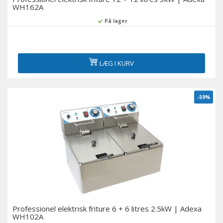
WH162A
På lager
LÆG I KURV
-59%
Professionel elektrisk friture 6 + 6 litres 2.5kW | Adexa
WH102A