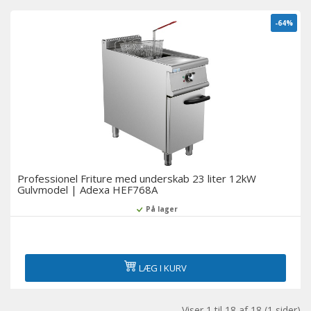
-64%
Professionel Friture med underskab 23 liter 12kW
Gulvmodel | Adexa HEF768A
På lager
LÆG I KURV
Viser 1 til 18 af 18 (1 sider)