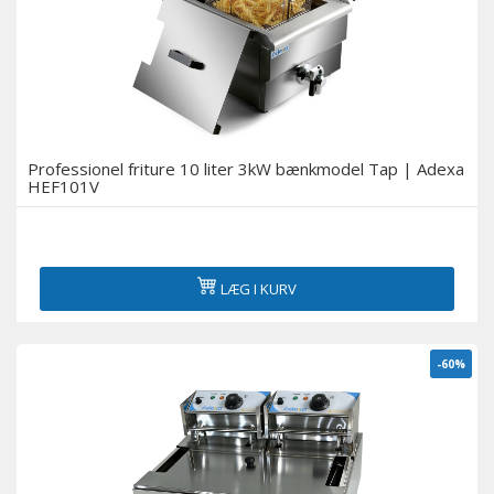
Professionel friture 10 liter 3kW bænkmodel Tap | Adexa
HEF101V
LÆG I KURV
-60%