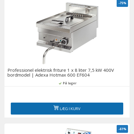
-75%
Køling i bageri
Køleskabe til supermarkeder
Servering over diske og delikatessekøleskabe
Displays med flere dæk og vægskabe med køling
Medicinske køleskabe
Professionel elektrisk friture 1 x 8 liter 7,5 kW 400V
bordmodel | Adexa Hotmax 600 EF604
Tilbehør
På lager
Udstillingsvinduer til sushi og tapas
LÆG I KURV
Øl-køleskabe
-61%