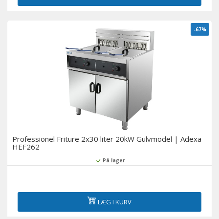
-67%
Professionel Friture 2x30 liter 20kW Gulvmodel | Adexa
HEF262
På lager
LÆG I KURV