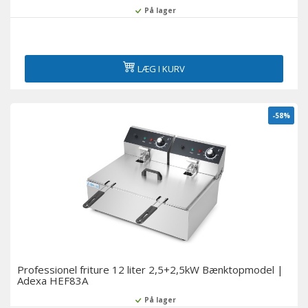
På lager
LÆG I KURV
-58%
Professionel friture 12 liter 2,5+2,5kW Bænktopmodel |
Adexa HEF83A
På lager