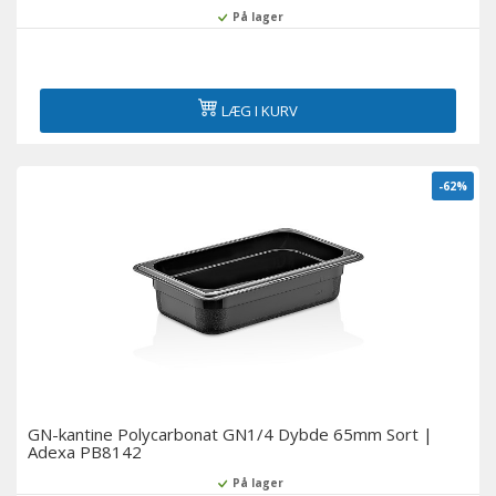
På lager
LÆG I KURV
-62%
GN-kantine Polycarbonat GN1/4 Dybde 65mm Sort |
Adexa PB8142
På lager