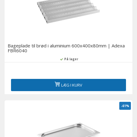
Bageplade til brød i aluminium 600x400x80mm | Adexa
FBR6040
På lager
LÆG I KURV
-61%