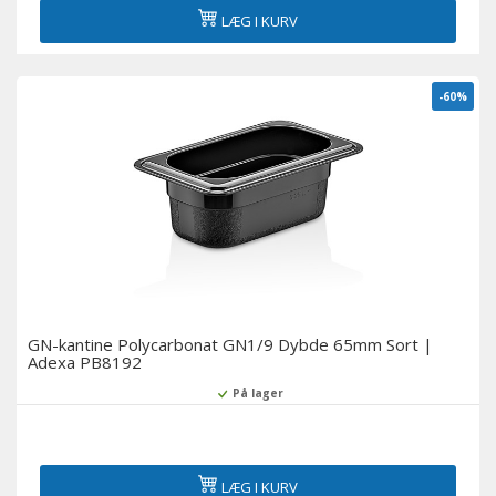
LÆG I KURV
-60%
GN-kantine Polycarbonat GN1/9 Dybde 65mm Sort |
Adexa PB8192
På lager
LÆG I KURV