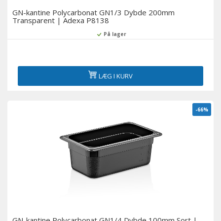
GN-kantine Polycarbonat GN1/3 Dybde 200mm
Transparent | Adexa P8138
På lager
LÆG I KURV
-66%
GN-kantine Polycarbonat GN1/4 Dybde 100mm Sort |