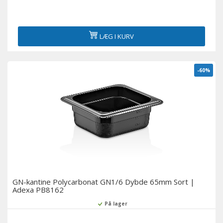
LÆG I KURV
-60%
GN-kantine Polycarbonat GN1/6 Dybde 65mm Sort |
Adexa PB8162
På lager