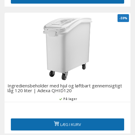
-59%
Ingrediensbeholder med hjul og løftbart gennemsigtigt
låg 120 liter | Adexa QHID120
På lager
LÆG I KURV