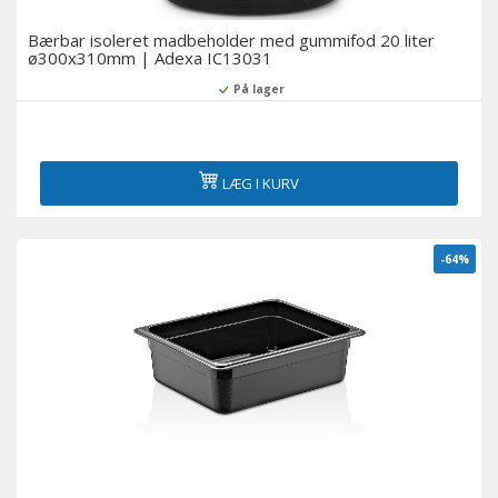
Bærbar isoleret madbeholder med gummifod 20 liter
ø300x310mm | Adexa IC13031
På lager
LÆG I KURV
-64%