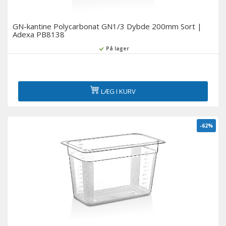
GN-kantine Polycarbonat GN1/3 Dybde 200mm Sort |
Adexa PB8138
På lager
LÆG I KURV
-62%