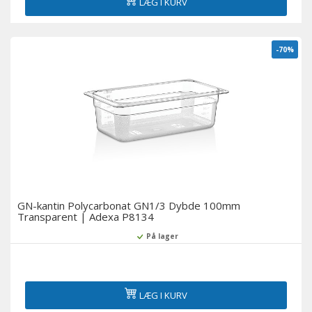
LÆG I KURV
-70%
GN-kantin Polycarbonat GN1/3 Dybde 100mm
Transparent | Adexa P8134
På lager
LÆG I KURV