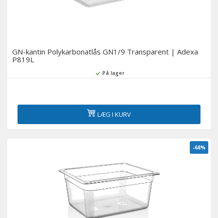
GN-kantin Polykarbonatlås GN1/9 Transparent | Adexa
P819L
På lager
LÆG I KURV
-68%