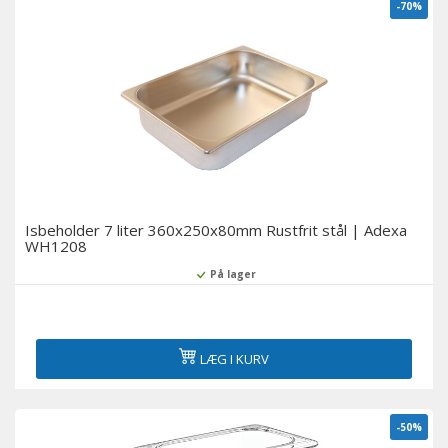
-70%
Isbeholder 7 liter 360x250x80mm Rustfrit stål | Adexa
WH1208
På lager
LÆG I KURV
-50%