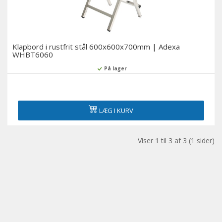
Køling i bageri
Køleskabe til supermarkeder
Klapbord i rustfrit stål 600x600x700mm | Adexa
WHBT6060
Servering over diske og delikatessekøleskabe
På lager
Displays med flere dæk og vægskabe med køling
LÆG I KURV
Medicinske køleskabe
Tilbehør
Viser 1 til 3 af 3 (1 sider)
Udstillingsvinduer til sushi og tapas
Øl-køleskabe