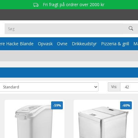
Fri fragt på ordrer over 2000 kr
re Hacke Blande
Opvask
Ovne
Drikkeudstyr
Pizzeria & grill
Ma
Vis:
-59%
-60%