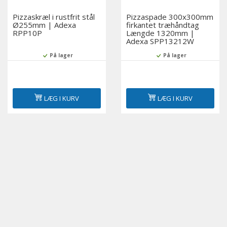
Pizzaskræl i rustfrit stål
Pizzaspade 300x300mm
Ø255mm | Adexa
firkantet træhåndtag
RPP10P
Længde 1320mm |
Adexa SPP13212W
På lager
På lager
LÆG I KURV
LÆG I KURV