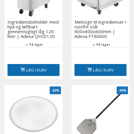
Ingrediensbeholder med
Melvogn til ingredienser i
hjul og løftbart
rustfrit stål
gennemsigtigt låg 120
600x600x600mm |
liter | Adexa QHID120
Adexa FT6060S
På lager
På lager
LÆG I KURV
LÆG I KURV
-62%
-69%