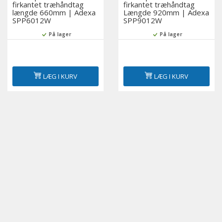
firkantet træhåndtag
firkantet træhåndtag
længde 660mm | Adexa
Længde 920mm | Adexa
Køling i bageri
SPP6012W
SPP9012W
På lager
På lager
Køleskabe til supermarkeder
Servering over diske og delikatessekøleskabe
LÆG I KURV
LÆG I KURV
Displays med flere dæk og vægskabe med køling
Medicinske køleskabe
Tilbehør
Udstillingsvinduer til sushi og tapas
Øl-køleskabe