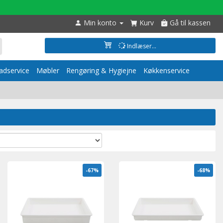
Min konto
Kurv
Gå til kassen
Indlæser...
dservice
Møbler
Rengøring & Hygiejne
Køkkenservice
-67%
-68%