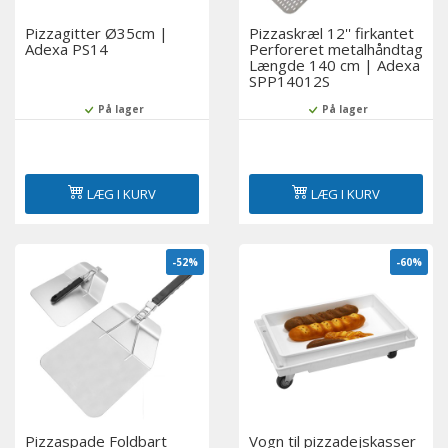
Pizzagitter Ø35cm |
Pizzaskræl 12'' firkantet
Adexa PS14
Perforeret metalhåndtag
Længde 140 cm | Adexa
SPP14012S
På lager
På lager
LÆG I KURV
LÆG I KURV
-52%
-60%
Pizzaspade Foldbart
Vogn til pizzadejskasser