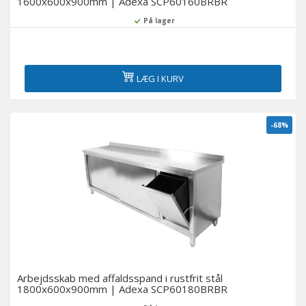
1600x600x900mm | Adexa SCP60160BRBR
På lager
LÆG I KURV
-68%
Arbejdsskab med affaldsspand i rustfrit stål
1800x600x900mm | Adexa SCP60180BRBR