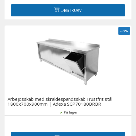
LÆG I KURV
-69%
Arbejdsskab med skraldespandsskab i rustfrit stål
1800x700x900mm | Adexa SCP70180BRBR
På lager