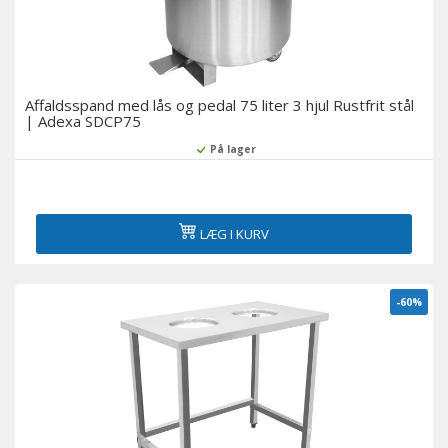
Affaldsspand med lås og pedal 75 liter 3 hjul Rustfrit stål
| Adexa SDCP75
På lager
LÆG I KURV
-60%