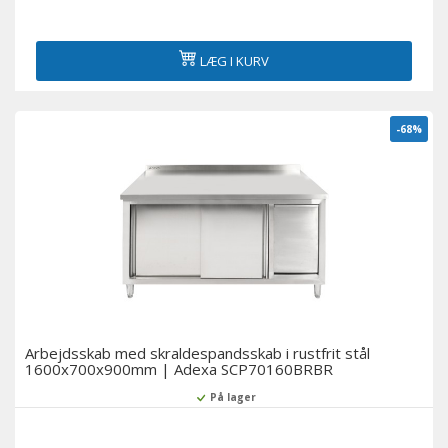
LÆG I KURV
-68%
Arbejdsskab med skraldespandsskab i rustfrit stål
1600x700x900mm | Adexa SCP70160BRBR
På lager