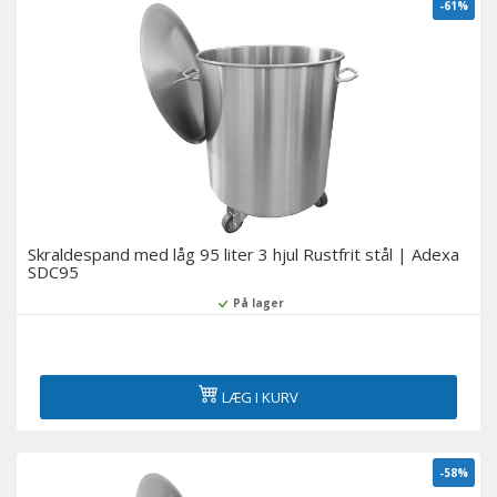
-61%
Skraldespand med låg 95 liter 3 hjul Rustfrit stål | Adexa
SDC95
På lager
LÆG I KURV
-58%