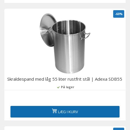
-60%
Skraldespand med låg 55 liter rustfrit stål | Adexa SDB55
På lager
LÆG I KURV