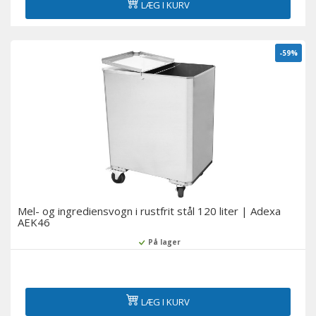
LÆG I KURV
-59%
Mel- og ingrediensvogn i rustfrit stål 120 liter | Adexa
AEK46
På lager
LÆG I KURV