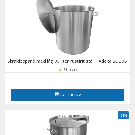
Skraldespand med låg 95 liter rustfrit stål | Adexa SDB95
På lager
LÆG I KURV
-62%