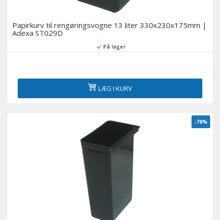
Papirkurv til rengøringsvogne 13 liter 330x230x175mm |
Adexa ST029D
På lager
LÆG I KURV
-78%