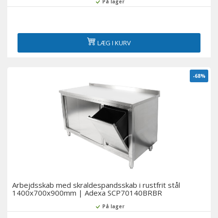
På lager
LÆG I KURV
-68%
Arbejdsskab med skraldespandsskab i rustfrit stål
1400x700x900mm | Adexa SCP70140BRBR
På lager