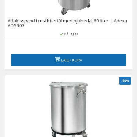
Affaldsspand i rustfrit stål med hjulpedal 60 liter | Adexa
AD5903
På lager
LÆG I KURV
-50%