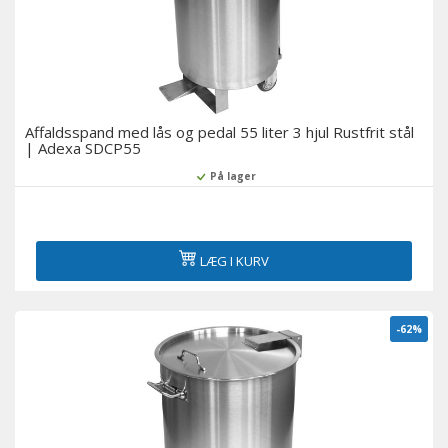
Affaldsspand med lås og pedal 55 liter 3 hjul Rustfrit stål
| Adexa SDCP55
På lager
LÆG I KURV
-62%