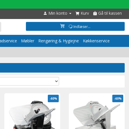
Min konto
Kurv
Gå til kassen
Indlæser...
dservice
Møbler
Rengøring & Hygiejne
Køkkenservice
-60%
-60%