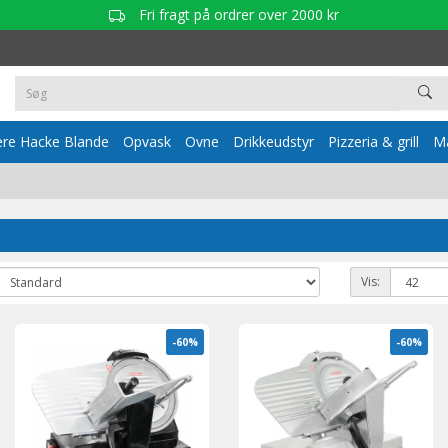
Fri fragt på ordrer over 2000 kr
re Hacke Blande
Opvask
Ovne
Drikkeudstyr
Pizzeria & grill
Ma
Vis:
-60%
-60%