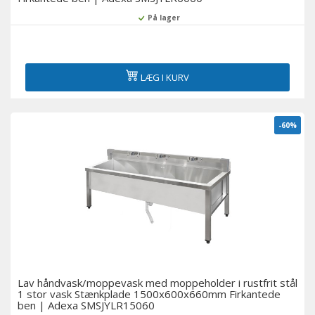
På lager
LÆG I KURV
-60%
Lav håndvask/moppevask med moppeholder i rustfrit stål
1 stor vask Stænkplade 1500x600x660mm Firkantede
ben | Adexa SMSJYLR15060