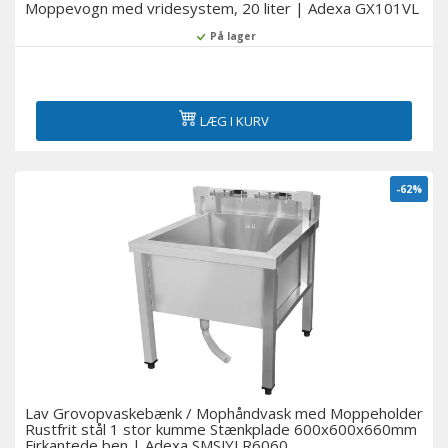
Moppevogn med vridesystem, 20 liter | Adexa GX101VL
På lager
LÆG I KURV
-62%
Lav Grovopvaskebænk / Mophåndvask med Moppeholder
Rustfrit stål 1 stor kumme Stænkplade 600x600x660mm
Firkantede ben | Adexa SMSJYLR6060