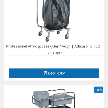
Professionel Affaldsposeskjuler / Vogn | Adexa STBH02
På lager
LÆG I KURV
-56%