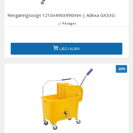
Rengøringsvogn 1210x490x990mm | Adexa GX33G
På lager
LÆG I KURV
-69%