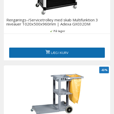
Rengørings-/Servicetrolley med skab Multifunktion 3
niveauer 1020x500x960mm | Adexa GX032DM
På lager
LÆG I KURV
-63%