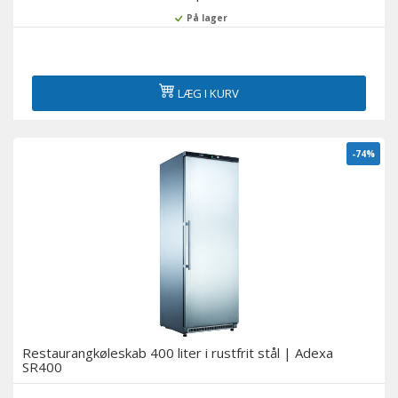
På lager
LÆG I KURV
-74%
Restaurangkøleskab 400 liter i rustfrit stål | Adexa
SR400