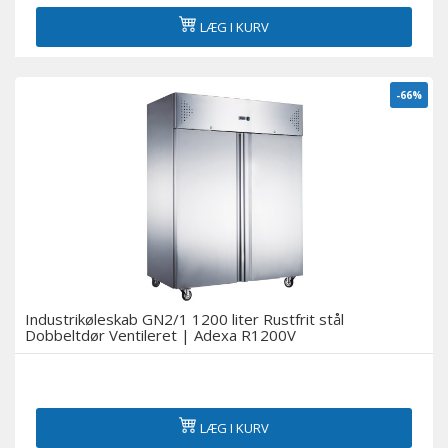
LÆG I KURV
-66%
Industrikøleskab GN2/1 1200 liter Rustfrit stål
Dobbeltdør Ventileret | Adexa R1200V
LÆG I KURV