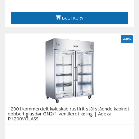
LÆG I KURV
-68%
1200 l kommercielt køleskab rustfrit stål stående kabinet
dobbelt glasdør GN2/1 ventileret køling | Adexa
R1200VGLASS