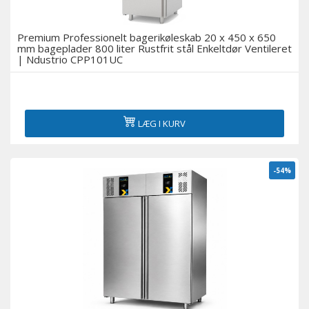
Køling i bageri
Premium Professionelt bagerikøleskab 20 x 450 x 650
mm bageplader 800 liter Rustfrit stål Enkeltdør Ventileret
Køleskabe til supermarkeder
| Ndustrio CPP101UC
Servering over diske og delikatessekøleskabe
LÆG I KURV
Displays med flere dæk og vægskabe med køling
Medicinske køleskabe
-54%
Tilbehør
Udstillingsvinduer til sushi og tapas
Øl-køleskabe