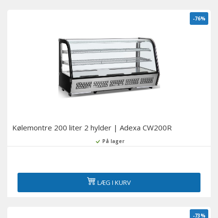
-76%
Kølemontre 200 liter 2 hylder | Adexa CW200R
På lager
LÆG I KURV
-73%