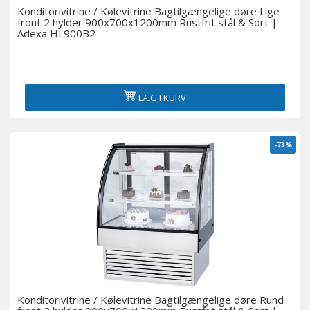
Konditorivitrine / Kølevitrine Bagtilgængelige døre Lige
front 2 hylder 900x700x1200mm Rustfrit stål & Sort |
Adexa HL900B2
LÆG I KURV
-73%
Konditorivitrine / Kølevitrine Bagtilgængelige døre Rund