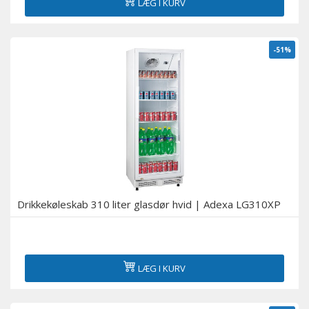
LÆG I KURV
-51%
Drikkekøleskab 310 liter glasdør hvid | Adexa LG310XP
LÆG I KURV