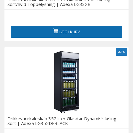
Sort/hvid Topbelysning | Adexa LG332B
LÆG I KURV
-68%
Drikkevarekøleskab 352 liter Glasdør Dynamisk køling
Sort | Adexa LG352DFBLACK