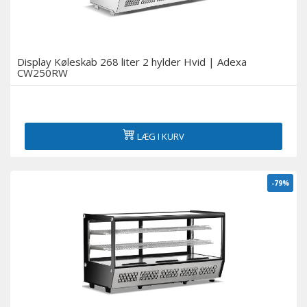
Køling i bageri
Køleskabe til supermarkeder
Display Køleskab 268 liter 2 hylder Hvid | Adexa
CW250RW
Servering over diske og delikatessekøleskabe
Displays med flere dæk og vægskabe med køling
LÆG I KURV
Medicinske køleskabe
-79%
Tilbehør
Udstillingsvinduer til sushi og tapas
Øl-køleskabe