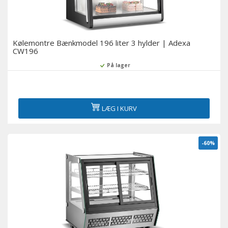
Kølemontre Bænkmodel 196 liter 3 hylder | Adexa
CW196
På lager
LÆG I KURV
-60%