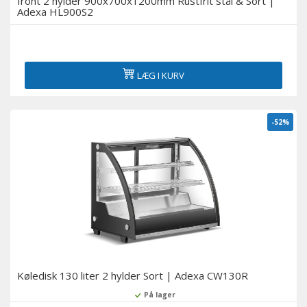
front 2 hylder 900x700x1200mm Rustfrit stål & Sort |
Adexa HL900S2
LÆG I KURV
-52%
Køledisk 130 liter 2 hylder Sort | Adexa CW130R
På lager