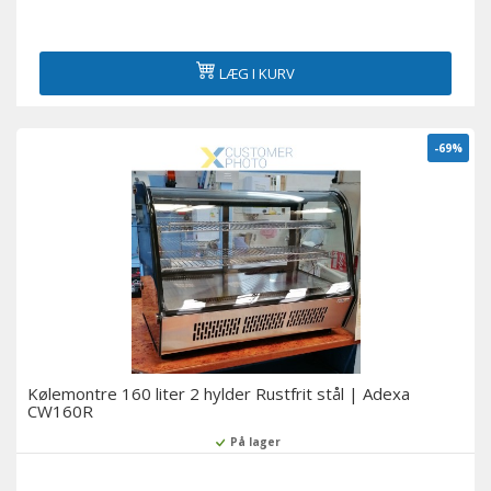
LÆG I KURV
-69%
Kølemontre 160 liter 2 hylder Rustfrit stål | Adexa
CW160R
På lager