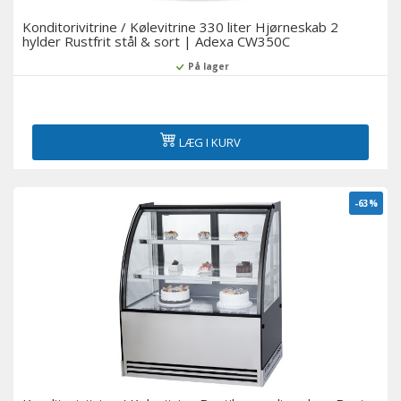
Konditorivitrine / Kølevitrine 330 liter Hjørneskab 2
hylder Rustfrit stål & sort | Adexa CW350C
På lager
LÆG I KURV
-63%