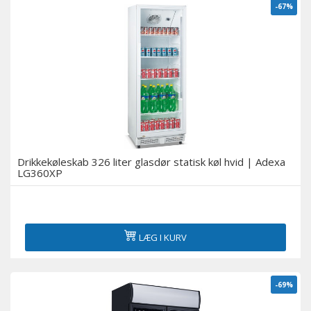
-67%
Drikkekøleskab 326 liter glasdør statisk køl hvid | Adexa
LG360XP
LÆG I KURV
-69%