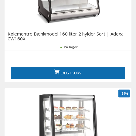
Kølemontre Bænkmodel 160 liter 2 hylder Sort | Adexa
CW160X
På lager
LÆG I KURV
-64%