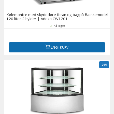
Kølemontre med skydedøre foran og bagpå Bænkemodel
120 liter 2 hylder | Adexa CW1201
På lager
LÆG I KURV
-70%