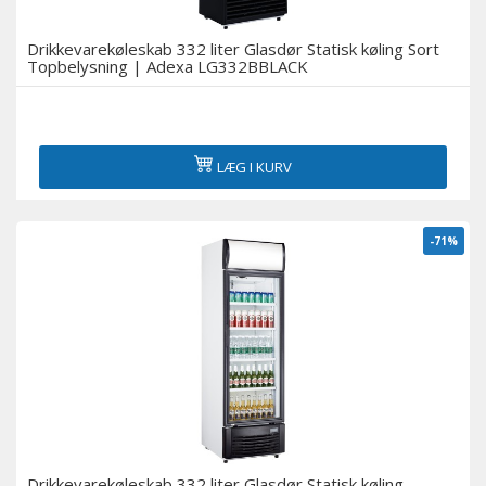
Drikkevarekøleskab 332 liter Glasdør Statisk køling Sort
Topbelysning | Adexa LG332BBLACK
LÆG I KURV
-71%
Drikkevarekøleskab 332 liter Glasdør Statisk køling