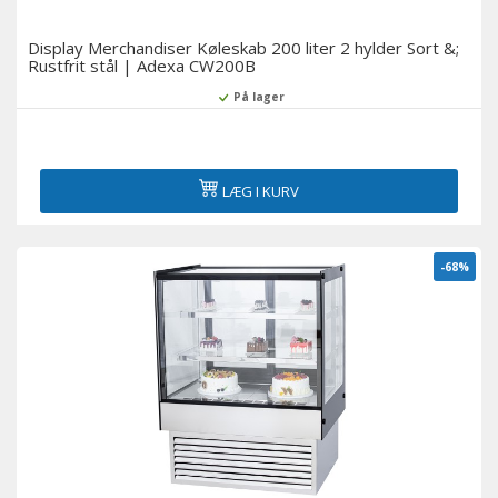
Display Merchandiser Køleskab 200 liter 2 hylder Sort &;
Rustfrit stål | Adexa CW200B
På lager
LÆG I KURV
-68%