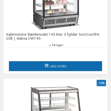
Kølemontre Bænkmodel 145 liter 3 hylder Sort/rustfrit
stål | Adexa CW145
På lager
LÆG I KURV
-72%