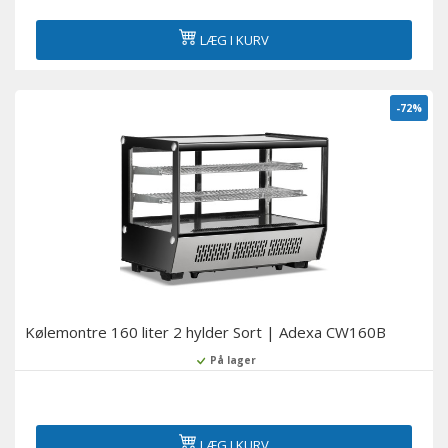
LÆG I KURV
-72%
Kølemontre 160 liter 2 hylder Sort | Adexa CW160B
På lager
LÆG I KURV