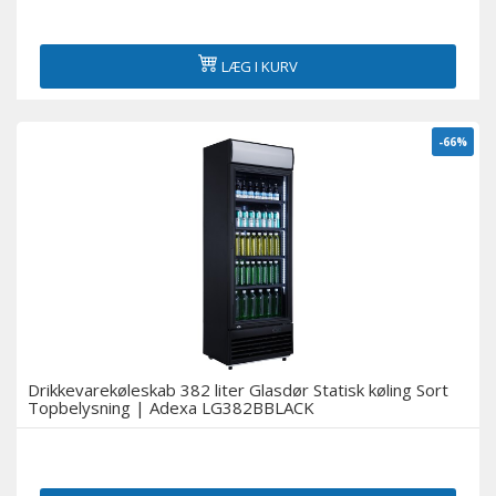
LÆG I KURV
-66%
Drikkevarekøleskab 382 liter Glasdør Statisk køling Sort
Topbelysning | Adexa LG382BBLACK