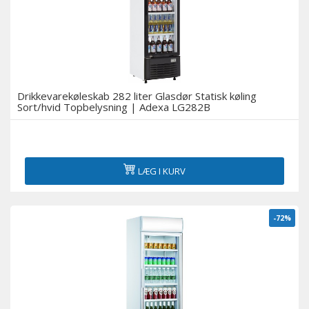
Drikkevarekøleskab 282 liter Glasdør Statisk køling
Sort/hvid Topbelysning | Adexa LG282B
LÆG I KURV
-72%