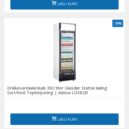
LÆG I KURV
-70%
Drikkevarekøleskab 382 liter Glasdør Statisk køling
Sort/hvid Topbelysning | Adexa LG382B
LÆG I KURV