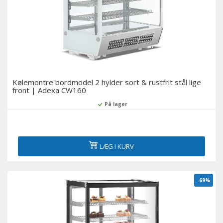
Kølemontre bordmodel 2 hylder sort & rustfrit stål lige
front | Adexa CW160
På lager
LÆG I KURV
-69%